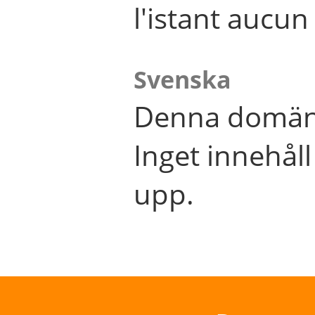
l'istant aucu
Svenska
Denna domän 
Inget innehål
upp.